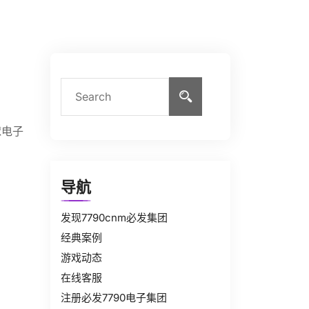
球电子
导航
发现7790cnm必发集团
经典案例
游戏动态
在线客服
注册必发7790电子集团