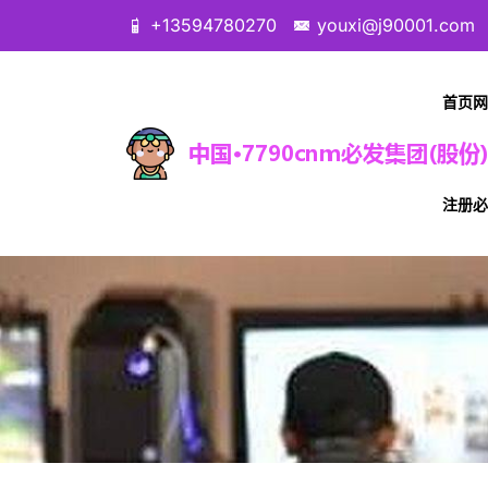
+13594780270
youxi@j90001.com
首页网
注册必