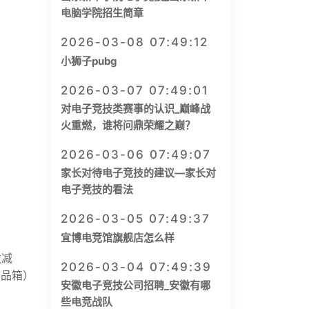
电脑学院招生简章
2026-03-08 07:49:12
小狮子pubg
2026-03-07 07:49:01
对电子竞技类赛事的认识_巅峰战
火重燃，谁将问鼎荣耀之巅？
2026-03-06 07:49:07
家长对待电子竞技的建议—家长对
电子竞技的看法
2026-03-05 07:49:37
宜博电竞馆旗舰店怎么样
收减
2026-03-04 07:49:39
利品箱）
安徽电子竞技公司招聘_安徽有哪
些电竞战队