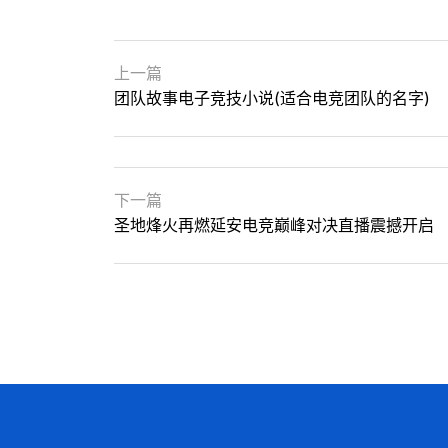
上一篇
团队故事电子竞技小说(适合电竞团队的名字)
下一篇
圣地烽火再燃延安电竞巅峰对决直播震撼开启