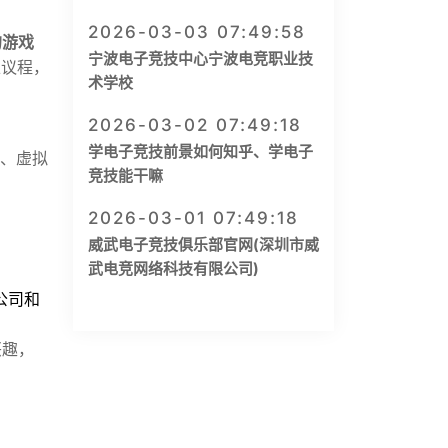
2026-03-03 07:49:58
的游戏
宁波电子竞技中心宁波电竞职业技
上议程，
术学校
2026-03-02 07:49:18
学电子竞技前景如何知乎、学电子
购、虚拟
竞技能干嘛
2026-03-01 07:49:18
威武电子竞技俱乐部官网(深圳市威
武电竞网络科技有限公司)
公司和
兴趣，