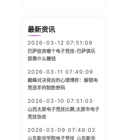
最新资讯
2026-03-12 07:51:09
巴萨投资哪个电子竞技-巴萨俱乐
部靠什么赚钱
2026-03-11 07:49:09
巅峰对决背后的心理博弈：解锁电
竞选手的制胜密码
2026-03-10 07:51:03
山西太原电子竞技比赛;太原市电子
竞技协会
2026-03-09 07:49:02
山东新华学院电子竞技_山东新华