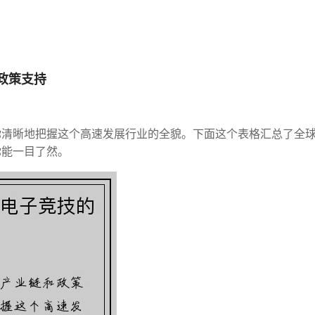
政策支持
你清晰地把握这个高速发展行业的全貌。下面这个表格汇总了全
你能一目了然。