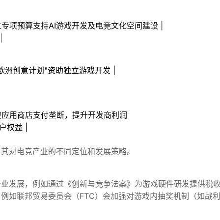
专项预算支持AI游戏开发及电竞文化空间建设 |
|
欧洲创意计划"资助独立游戏开发 |
破应用商店支付垄断，提升开发商利润
权益 |
了其对电竞产业的不同定位和发展策略。
产业发展，例如通过《创新与竞争法案》为游戏硬件研发提供税
例如联邦贸易委员会（FTC）会加强对游戏内抽奖机制（如战