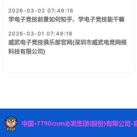
2026-03-02 07:49:18
学电子竞技前景如何知乎、学电子竞技能干嘛
2026-03-01 07:49:18
威武电子竞技俱乐部官网(深圳市威武电竞网络
科技有限公司)