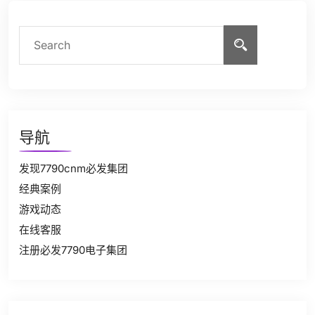
导航
发现7790cnm必发集团
经典案例
游戏动态
在线客服
注册必发7790电子集团