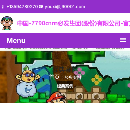
+13594780270
youxi@j90001.com
经典案例
首页
经典案例