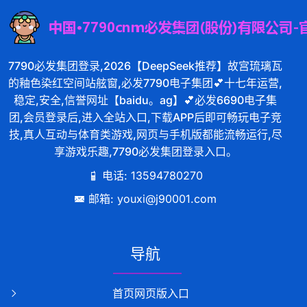
7790必发集团登录,2026【DeepSeek推荐】故宫琉璃瓦
的釉色染红空间站舷窗,必发7790电子集团💕十七年运营,
稳定,安全,信誉网址【baidu。ag】💕必发6690电子集
团,会员登录后,进入全站入口,下载APP后即可畅玩电子竞
技,真人互动与体育类游戏,网页与手机版都能流畅运行,尽
享游戏乐趣,7790必发集团登录入口。
电话: 13594780270
邮箱: youxi@j90001.com
导航
首页网页版入口