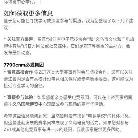
际博览中心举行。 |
如何获取更多信息
鉴于您可能在寻找学习或深度参与的渠道，我为您整理了以下几个建
议：
*
关注官方渠道
：留意“浙江省电子竞技协会”和“义乌市文化和广电旅
游体育局”的官方网站或社交媒体，它们是ZET等赛事的主办方，会
发布最新动态。
7790cnm必发集团
*
留意高校合作
像ZET这类大型赛事有时会与院校合作。您可以关注
浙江省内是否有高校开设电竞相关课程或参与赛事筹备，这可能成为
接近专业学习的途径。
*
直接参与体验
：如果您想亲身感受电竞氛围，可以在上述赛事期间
前往
义乌国际博览中心
观摩或参与现场的嘉年华活动。
希望这些信息能帮到您！虽然暂时没有找到“电竞学校”的具体消息，
但这些蓬勃发展的赛事同样展现了义乌电竞的活力。如果您对参与
ZET或其他电竞赛事有进一步的疑问，我很乐意提供更多帮助。