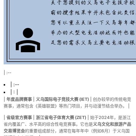
| :--
| :--
| : |
|
年度品牌赛事
|
义乌国际电子竞技大赛 (IET)
| 创办较早的传统电竞
赛事，通常包含《英雄联盟》等热门项目，并与动漫节结合举办。 |
|
省级官方赛事
|
浙江省电子体育大赛 (ZET)
| 始于2024年，是浙江
省内覆盖广、水平高的综合性电竞赛事。它也是
义乌文化和旅游产品
交易博览会
的重要组成部分，通常在每年年中（例如6月）于义乌国