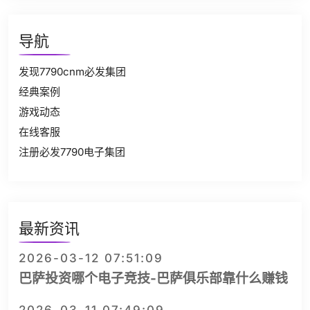
导航
发现7790cnm必发集团
经典案例
游戏动态
在线客服
注册必发7790电子集团
最新资讯
2026-03-12 07:51:09
巴萨投资哪个电子竞技-巴萨俱乐部靠什么赚钱