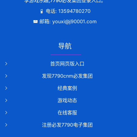
享游戏乐趣,7790必发集团登录入口。
电话: 13594780270
邮箱: youxi@j90001.com
导航
首页网页版入口
发现7790cnm必发集团
经典案例
游戏动态
在线客服
注册必发7790电子集团